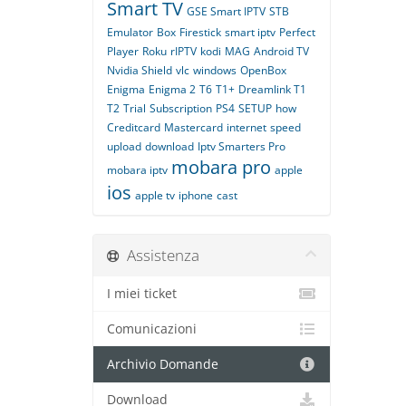
Smart TV
GSE Smart IPTV
STB
Emulator
Box
Firestick
smart iptv
Perfect
Player
Roku
rIPTV
kodi
MAG
Android TV
Nvidia Shield
vlc
windows
OpenBox
Enigma
Enigma 2
T6
T1+
Dreamlink T1
T2
Trial
Subscription
PS4
SETUP
how
Creditcard
Mastercard
internet
speed
upload
download
Iptv Smarters Pro
mobara pro
mobara iptv
apple
ios
apple tv
iphone
cast
Assistenza
I miei ticket
Comunicazioni
Archivio Domande
Download