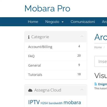
Mobara Pro
Home
Negozio
Comunicazioni
Ar
Ar
Categorie
4
Account/Billing
Home
20
FAQ
9
General
Visu
18
Tutorials
Enigm
This tutor
Assegna Cloud
IPTV
mobara
H264
bandwidth