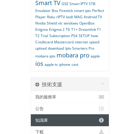
Smart TV
GSE Smart IPTV
STB
Emulator
Box
Firestick
smart iptv
Perfect
Player
Roku
rIPTV
kodi
MAG
Android TV
Nvidia Shield
vlc
windows
OpenBox
Enigma
Enigma 2
T6
T1+
Dreamlink T1
T2
Trial
Subscription
PS4
SETUP
how
Creditcard
Mastercard
internet
speed
upload
download
Iptv Smarters Pro
mobara pro
mobara iptv
apple
ios
apple tv
iphone
cast
技術支援
我的服務單
公告
知識庫
下載