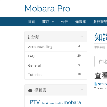
Mobara Pro
首頁
商店
公告
知識庫
服務狀
知
分類
4
Account/Billing
客戶系統
20
FAQ
9
General
查看
18
Tutorials
STB E
This tutor
標籤雲
IPTV
mobara
H264
bandwidth