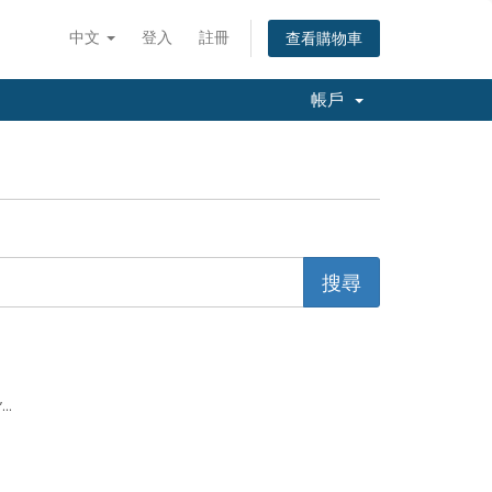
中文
登入
註冊
查看購物車
帳戶
...