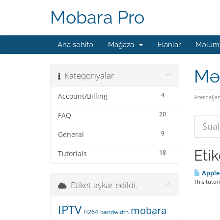
Mobara Pro
Ana səhifə
Mağaza
Elanlar
Məluma
Mə
Kateqoriyalar
4
Account/Billing
Azerbaija
20
FAQ
9
General
Eti
18
Tutorials
Apple
This tutor
Etiket aşkar edildi.
IPTV
mobara
H264
bandwidth