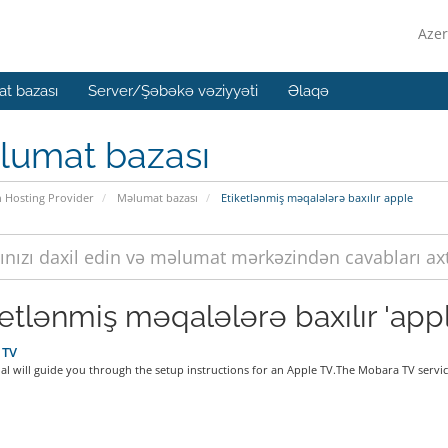
Azer
t bazası
Server/Şəbəkə vəziyyəti
Əlaqə
lumat bazası
n Hosting Provider
Məlumat bazası
Etiketlənmiş məqalələrə baxılır apple
ketlənmiş məqalələrə baxılır 'app
 TV
ial will guide you through the setup instructions for an Apple TV.The Mobara TV service