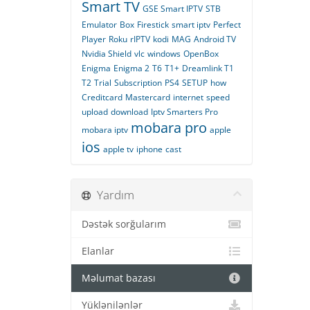
Smart TV
GSE Smart IPTV
STB
Emulator
Box
Firestick
smart iptv
Perfect
Player
Roku
rIPTV
kodi
MAG
Android TV
Nvidia Shield
vlc
windows
OpenBox
Enigma
Enigma 2
T6
T1+
Dreamlink T1
T2
Trial
Subscription
PS4
SETUP
how
Creditcard
Mastercard
internet
speed
upload
download
Iptv Smarters Pro
mobara pro
mobara iptv
apple
ios
apple tv
iphone
cast
Yardım
Dəstək sorğularım
Elanlar
Məlumat bazası
Yüklənilənlər