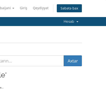
baijani
Giriş
Qeydiyyat
Səbətə bax
Hesab
le'
...