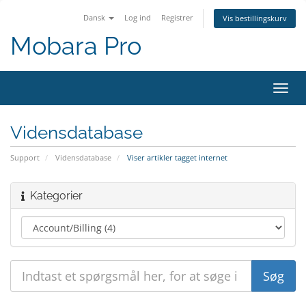
Dansk
Log ind
Registrer
Vis bestillingskurv
Mobara Pro
Skift
navig
Vidensdatabase
Support
Vidensdatabase
Viser artikler tagget internet
Kategorier