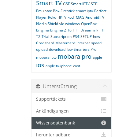
Smart TV
GSE Smart IPTV
STB
Emulator
Box
Firestick
smart iptv
Perfect
Player
Roku
rIPTV
kodi
MAG
Android TV
Nvidia Shield
vlc
windows
OpenBox
Enigma
Enigma 2
T6
T1+
Dreamlink T1
T2
Trial
Subscription
PS4
SETUP
how
Creditcard
Mastercard
internet
speed
upload
download
Iptv Smarters Pro
mobara pro
mobara iptv
apple
ios
apple tv
iphone
cast
Unterstützung
Supporttickets
Ankündigungen
Wissensdatenbank
herunterladbare