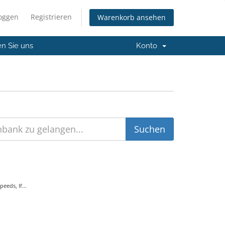
loggen
Registrieren
Warenkorb ansehen
en Sie uns
Konto
eds, If...