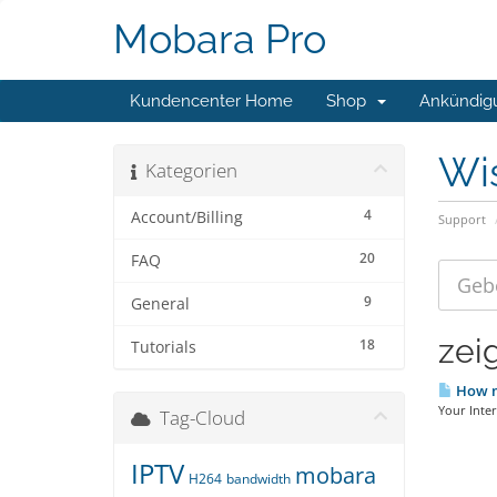
Mobara Pro
Kundencenter Home
Shop
Ankündig
Wi
Kategorien
4
Account/Billing
Support
20
FAQ
9
General
zeig
18
Tutorials
How mu
Your Inte
Tag-Cloud
IPTV
mobara
H264
bandwidth