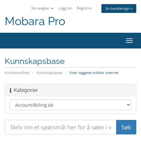
Norwegian
Logg inn
Registrer
Se handlevogn »
Mobara Pro
Bytt
navig
Kunnskapsbase
Kundeområdet
Kunnskapsbase
Viser taggede artikler internet
Kategorier