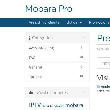
Mobara Pro
Àrea d'Inici clients
Botiga
Promocions
Pr
Categories
4
Account/Billing
Administr
20
FAQ
9
General
Visu
18
Tutorials
Apple
This tutor
Núvol d'etiquetes
IPTV
mobara
H264
bandwidth