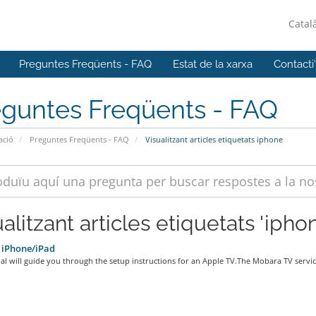
Catal
Preguntes Freqüents - FAQ
Estat de la xarxa
Contacti
eguntes Freqüents - FAQ
ació
Preguntes Freqüents - FAQ
Visualitzant articles etiquetats iphone
alitzant articles etiquetats 'ipho
 iPhone/iPad
ial will guide you through the setup instructions for an Apple TV.The Mobara TV service