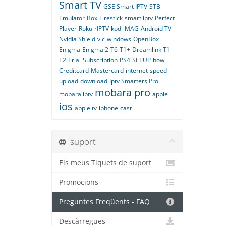
Smart TV
GSE Smart IPTV
STB
Emulator
Box
Firestick
smart iptv
Perfect
Player
Roku
rIPTV
kodi
MAG
Android TV
Nvidia Shield
vlc
windows
OpenBox
Enigma
Enigma 2
T6
T1+
Dreamlink T1
T2
Trial
Subscription
PS4
SETUP
how
Creditcard
Mastercard
internet
speed
upload
download
Iptv Smarters Pro
mobara pro
mobara iptv
apple
ios
apple tv
iphone
cast
suport
Els meus Tiquets de suport
Promocions
Preguntes Freqüents - FAQ
Descàrregues