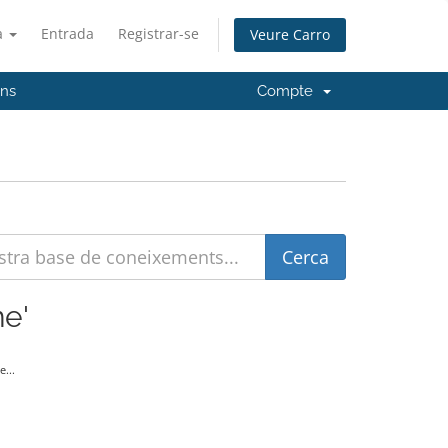
à
Entrada
Registrar-se
Veure Carro
'ns
Compte
ne'
...