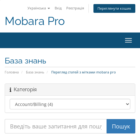
Українська
Вхід
Реєстрація
Переглянути кошик
Mobara Pro
Пере
наві
База знань
Головна
База знань
Перегляд статей з мітками mobara pro
Категорія