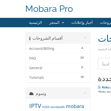
Mobara Pro
روحات
أخبار وإعلانات
المتجر
الرئيسية
حات
أقسام الشروحات
4
Account/Billing
ابة الرئيسية
20
FAQ
9
General
18
Tutorials
Roku 
*Roku stop
وسوم
IPTV
mobara
H264
bandwidth