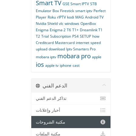
Smart TV
GSE Smart IPTV
STB
Emulator
Box
Firestick
smart iptv
Perfect
Player
Roku
rIPTV
kodi
MAG
Android TV
Nvidia Shield
vlc
windows
OpenBox
Enigma
Enigma 2
T6
T1+
Dreamlink T1
T2
Trial
Subscription
PS4
SETUP
how
Creditcard
Mastercard
internet
speed
upload
download
Iptv Smarters Pro
mobara pro
mobara iptv
apple
ios
apple tv
iphone
cast
الدعم الفني
تذاكر الدعم الفني
أخبار وإعلانات
مكتبة الشروحات
مكتبة الملفات