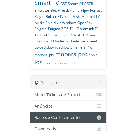
Smart TV
GSE Smart IPTV
STB
Emulator
Box
Firestick
smart iptv
Perfect
Player
Roku
rIPTV
kodi
MAG
Android TV
Nvidia Shield
vlc
windows
OpenBox
Enigma
Enigma 2
T6
T1+
Dreamlink T1
T2
Trial
Subscription
PS4
SETUP
how
Creditcard
Mastercard
internet
speed
upload
download
Iptv Smarters Pro
mobara pro
mobara iptv
apple
ios
apple tv
iphone
cast
Suporte
Meus Tickets de Suporte
Anúncios
Base de Conhecimento
Downloads