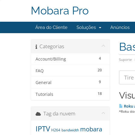
Mobara Pro
Área do Cliente
Soluções
Anúncios
Ba
Categorias
4
Account/Billing
Suporte
20
FAQ
9
General
Vis
18
Tutorials
Roku 
*Roku stop
Tag da nuvem
IPTV
mobara
H264
bandwidth