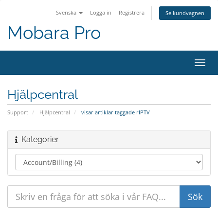
Svenska
Logga in
Registrera
Se kundvagnen
Mobara Pro
Växla
navig
Hjälpcentral
Support
Hjälpcentral
visar artiklar taggade rIPTV
Kategorier