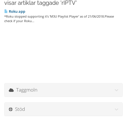
visar artiklar taggade 'rIPTV'
Roku app
*Roku stopped supporting it’s ‘M3U Playlist Player’ as of 21/06/2018.Please
check if your Roku...
Taggmoln
Stöd