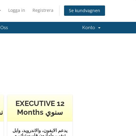
Logga in
Registrera
Se kundvagnen
 Oss
Konto
EXECUTIVE 12
Months سنوي
نص
يدعم الايفون، والاندرويد، وابل
تيفي، وامازون فايرستيك، و