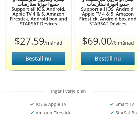
جميع اجهزة ستارسات
جميع اجهزة ستارسات
Support all iOS, Android,
Support all iOS, Android,
Apple TV 4 & 5, Amazon
Apple TV 4 & 5, Amazon
Firestick, Android box and
Firestick, Android box and
STARSAT Devices
STARSAT Devices
$27.59
$69.00
/månad
/6 månad
Beställ nu
Beställ nu
Ingår i varje plan
iOS & Apple TV
Smart TV
Amazon Firestick
StarSat Bo