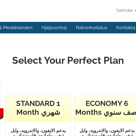
Svenska
 & Meddelanden
Hjälpcentral
Nätverksstatus
Kontakta
Select Your Perfect Plan
STANDARD 1
ECONOMY 6
Months ف سنوي
Month شهري
يدعم الايفون، والاندرويد، وابل
يدعم الايفون، والاندرويد، وابل
تيفي، وامازون فايرستيك، و
تيفي، وامازون فايرستيك، و