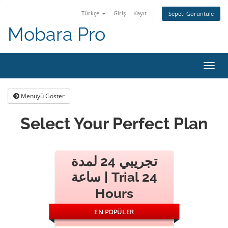
Türkçe
Giriş
Kayıt
Sepeti Görüntüle
Mobara Pro
Gezi
değiş
Menüyü Göster
Select Your Perfect Plan
تجريبي 24 لمدة
ساعة | Trial 24
Hours
EN POPÜLER