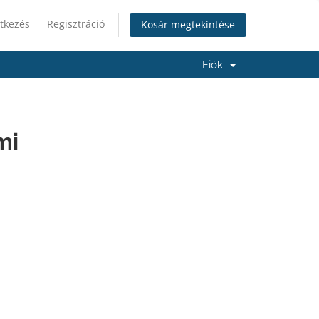
tkezés
Regisztráció
Kosár megtekintése
Fiók
mi