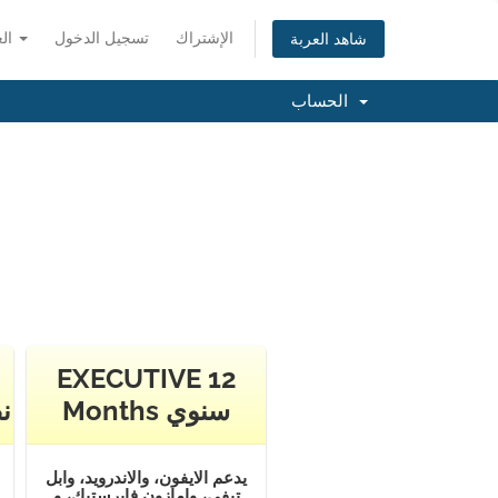
الإشتراك
تسجيل الدخول
العربية
شاهد العربة
الحساب
EXECUTIVE 12
Months سنوي
hs
يدعم الايفون، والاندرويد، وابل
تيفي، وامازون فايرستيك، و