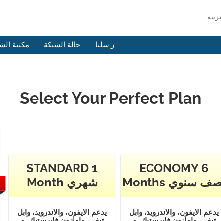
راسلنا
حالة الشبكة
مكتبة الش
Select Your Perfect Plan
STANDARD 1
ECONOMY 6
Mont نصف سنوي
Month شهري
يدعم الايفون، والاندرويد، وابل
يدعم الايفون، والاندرويد، وابل
تيفي، وامازون فايرستيك، و
تيفي، وامازون فايرستيك، و