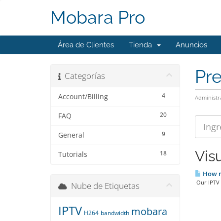
Mobara Pro
Área de Clientes
Tienda
Anuncios
Pr
Categorías
4
Account/Billing
Administr
20
FAQ
9
General
Vis
18
Tutorials
How m
Our IPTV s
Nube de Etiquetas
IPTV
mobara
H264
bandwidth