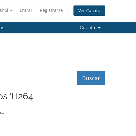
añol
Entrar
Registrarse
Ver Carrito
os
Cuenta
os 'H264'
...