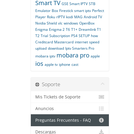
Smart TV
GSE Smart IPTV
STB
Emulator
Box
Firestick
smart iptv
Perfect
Player
Roku
rIPTV
kodi
MAG
Android TV
Nvidia Shield
vlc
windows
OpenBox
Enigma
Enigma 2
T6
T1+
Dreamlink T1
T2
Trial
Subscription
PS4
SETUP
how
Creditcard
Mastercard
internet
speed
upload
download
Iptv Smarters Pro
mobara pro
mobara iptv
apple
ios
apple tv
iphone
cast
Soporte
Mis Tickets de Soporte
Anuncios
Preguntas Frecuentes - FAQ
Descargas