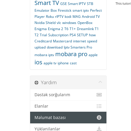
Smart TV
GSE Smart IPTV
STB
This tutor
Emulator
Box
Firestick
smart iptv
Perfect
Player
Roku
rIPTV
kodi
MAG
Android TV
Nvidia Shield
vlc
windows
OpenBox
Enigma
Enigma 2
T6
T1+
Dreamlink T1
T2
Trial
Subscription
PS4
SETUP
how
Creditcard
Mastercard
internet
speed
upload
download
Iptv Smarters Pro
mobara pro
mobara iptv
apple
ios
apple tv
iphone
cast
Yardım
Dəstək sorğularım
Elanlar
Məlumat bazası
Yüklənilənlər