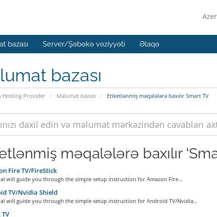
Azer
t bazası
Server/Şəbəkə vəziyyəti
Əlaqə
lumat bazası
n Hosting Provider
Məlumat bazası
Etiketlənmiş məqalələrə baxılır Smart TV
ketlənmiş məqalələrə baxılır 'Sma
 Fire TV/FireStick
ial will guide you through the simple setup instruction for Amazon Fire...
d TV/Nvidia Shield
ial will guide you through the simple setup instruction for Android TV/Nvidia...
 TV