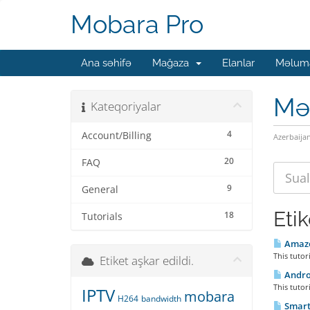
Mobara Pro
Ana səhifə
Mağaza
Elanlar
Məluma
Mə
Kateqoriyalar
4
Account/Billing
Azerbaija
20
FAQ
9
General
Eti
18
Tutorials
Amazon
This tutor
Etiket aşkar edildi.
Androi
This tutor
IPTV
mobara
H264
bandwidth
Smart