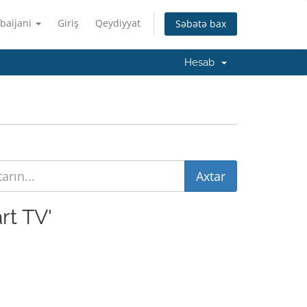
baijani
Giriş
Qeydiyyat
Səbətə bax
Hesab
rt TV'