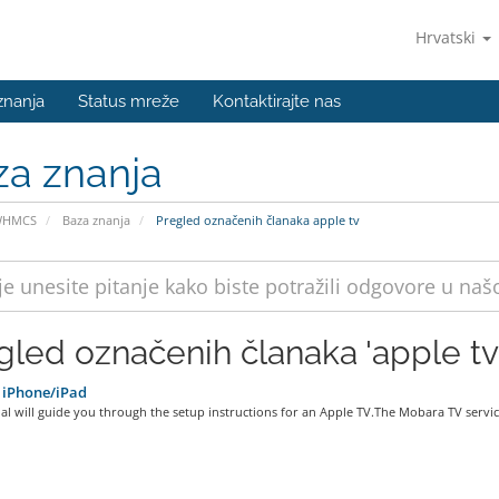
Hrvatski
znanja
Status mreže
Kontaktirajte nas
za znanja
WHMCS
Baza znanja
Pregled označenih članaka apple tv
gled označenih članaka 'apple tv
 iPhone/iPad
ial will guide you through the setup instructions for an Apple TV.The Mobara TV service