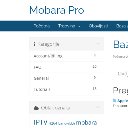
Mobara Pro
Početna
Trgovina
Obavijesti
Baza 
Ba
Kategorije
4
Account/Billing
Početna 
20
FAQ
9
General
Pre
18
Tutorials
Apple
This tutor
Oblak oznaka
IPTV
mobara
H264
bandwidth