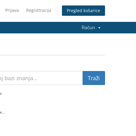
Prijava
Registtracija
Pregled košarice
Račun
'
...