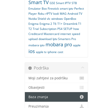
Smart TV
GSE Smart IPTV
STB
Emulator
Box
Firestick
smart iptv
Perfect
Player
Roku
rIPTV
kodi
MAG
Android TV
Nvidia Shield
vlc
windows
OpenBox
Enigma
Enigma 2
T6
T1+
Dreamlink T1
T2
Trial
Subscription
PS4
SETUP
how
Creditcard
Mastercard
internet
speed
upload
download
Iptv Smarters Pro
mobara pro
mobara iptv
apple
ios
apple tv
iphone
cast
Podrška
Moji zahtjevi za podršku
Obavijesti
Baza znanja
Preuzimanja