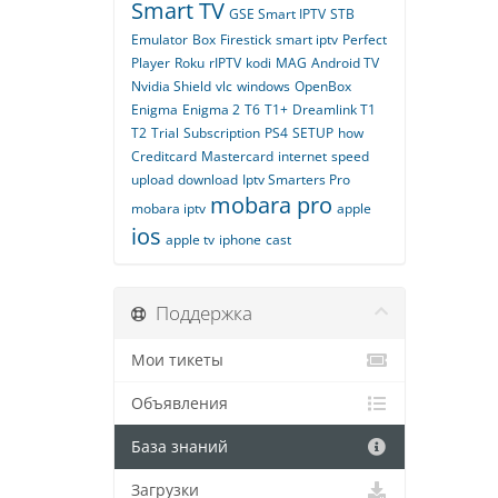
Smart TV
GSE Smart IPTV
STB
Emulator
Box
Firestick
smart iptv
Perfect
Player
Roku
rIPTV
kodi
MAG
Android TV
Nvidia Shield
vlc
windows
OpenBox
Enigma
Enigma 2
T6
T1+
Dreamlink T1
T2
Trial
Subscription
PS4
SETUP
how
Creditcard
Mastercard
internet
speed
upload
download
Iptv Smarters Pro
mobara pro
mobara iptv
apple
ios
apple tv
iphone
cast
Поддержка
Мои тикеты
Объявления
База знаний
Загрузки