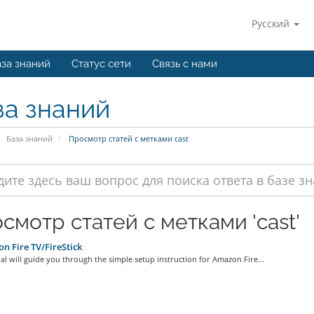
Русский
за знаний
Статус сети
Связь с нами
за знаний
База знаний
Просмотр статей с метками cast
смотр статей с метками 'cast'
 Fire TV/FireStick
ial will guide you through the simple setup instruction for Amazon Fire...