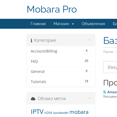
Mobara Pro
Главная
Магазин
Объявления
Ба
Ба
Категории
4
Account/Billing
Портал
20
FAQ
9
General
Про
18
Tutorials
Amazon
This tutor
Облако меток
IPTV
mobara
H264
bandwidth