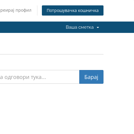
Креирај профил
Потрошувачка кошничка
Ваша сметка