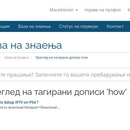
Macedonian
Најава на профил
оции
База на знаења
Статус на сервери
Контакт
за на знаења
База на знаења
Преглед на тагирани дописи how
глед на тагирани дописи 'how'
 Setup IPTV on PS4 ?
ed to download Notepad++Download:...