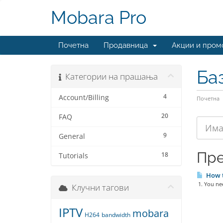
Mobara Pro
Почетна
Продавница
Акции и пром
Ба
Категории на прашања
4
Account/Billing
Почетна
20
FAQ
9
General
Пре
18
Tutorials
How to
1. You ne
Клучни тагови
IPTV
mobara
H264
bandwidth