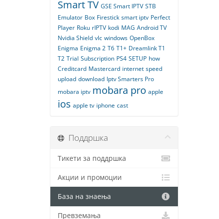
Smart TV
GSE Smart IPTV
STB
Emulator
Box
Firestick
smart iptv
Perfect
Player
Roku
rIPTV
kodi
MAG
Android TV
Nvidia Shield
vlc
windows
OpenBox
Enigma
Enigma 2
T6
T1+
Dreamlink T1
T2
Trial
Subscription
PS4
SETUP
how
Creditcard
Mastercard
internet
speed
upload
download
Iptv Smarters Pro
mobara pro
mobara iptv
apple
ios
apple tv
iphone
cast
Поддршка
Тикети за поддршка
Акции и промоции
База на знаења
Превземања