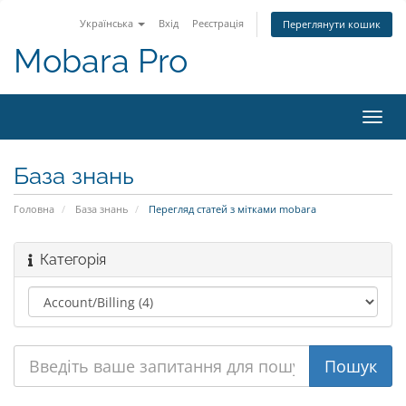
Українська
Вхід
Реєстрація
Переглянути кошик
Mobara Pro
Пере
наві
База знань
Головна
База знань
Перегляд статей з мітками mobara
Категорія