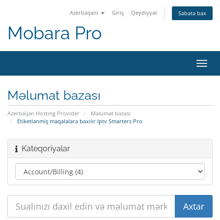
Azerbaijani
Giriş
Qeydiyyat
Səbətə bax
Mobara Pro
Naviq
keçid
Məlumat bazası
Azerbaijan Hosting Provider
Məlumat bazası
Etiketlənmiş məqalələrə baxılır Iptv Smarters Pro
Kateqoriyalar