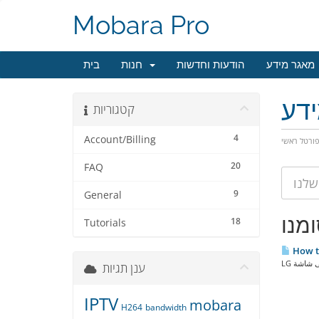
Mobara Pro
מאגר מידע
הודעות וחדשות
חנות
בית
דע
קטגוריות
4
Account/Billing
ורטל ראשי
20
FAQ
9
General
18
Tutorials
How to
ענן תגיות
IPTV
mobara
H264
bandwidth