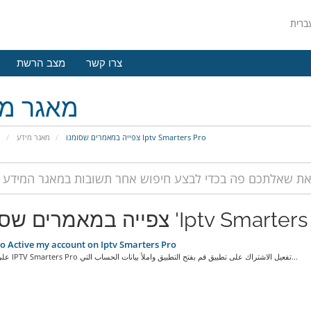
צרו קשר
מצב הרשת
מאגר מי
צפייה במאמרים שסומנו Iptv Smarters Pro
מאגר מידע
פ
צפייה במאמרים שסומנו 'Iptv Smar
 Active my account on Iptv Smarters Pro
LG على شاشة IPTV Smarters Pro تفعيل الاشتراك على تطبيق قم بفتح التطبيق واملأ بيانات الحساب التي...