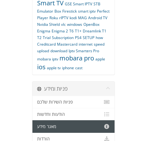
Smart TV
GSE Smart IPTV
STB
Emulator
Box
Firestick
smart iptv
Perfect
Player
Roku
rIPTV
kodi
MAG
Android TV
Nvidia Shield
vlc
windows
OpenBox
Enigma
Enigma 2
T6
T1+
Dreamlink T1
T2
Trial
Subscription
PS4
SETUP
how
Creditcard
Mastercard
internet
speed
upload
download
Iptv Smarters Pro
mobara pro
mobara iptv
apple
ios
apple tv
iphone
cast
פניות ומידע
פניות השירות שלכם
הודעות וחדשות
מאגר מידע
הורדות