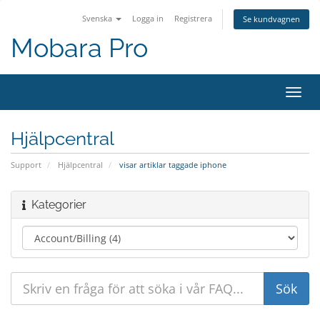
Svenska
Logga in
Registrera
Se kundvagnen
Mobara Pro
Växla
navig
Hjälpcentral
Support
Hjälpcentral
visar artiklar taggade iphone
Kategorier