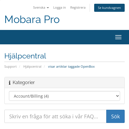
Svenska
Logga in
Registrera
Se kundvagnen
Mobara Pro
Växla
navig
Hjälpcentral
Support
Hjälpcentral
visar artiklar taggade OpenBox
Kategorier