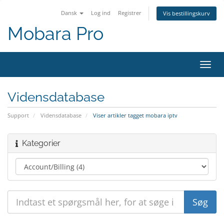
Dansk
Log ind
Registrer
Vis bestillingskurv
Mobara Pro
Skift
navig
Vidensdatabase
Support
Vidensdatabase
Viser artikler tagget mobara iptv
Kategorier