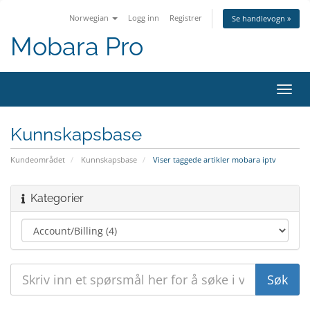
Norwegian
Logg inn
Registrer
Se handlevogn »
Mobara Pro
Bytt
navig
Kunnskapsbase
Kundeområdet
Kunnskapsbase
Viser taggede artikler mobara iptv
Kategorier