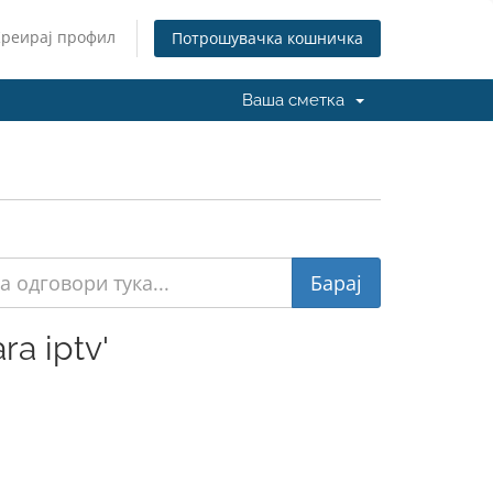
Креирај профил
Потрошувачка кошничка
Ваша сметка
a iptv'