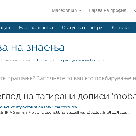
Macedonian
Најава на профил
оции
База на знаења
Статус на сервери
Контакт
за на знаења
База на знаења
Преглед на тагирани дописи mobara iptv
глед на тагирани дописи 'mobar
 Active my account on Iptv Smarters Pro
LG على شاشة IPTV Smarters Pro تفعيل الاشتراك على تطبيق قم بفتح التطبيق واملأ بيانات الحساب التي...