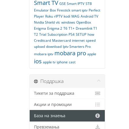
Smart TV
GSE Smart IPTV
STB
Emulator
Box
Firestick
smart iptv
Perfect
Player
Roku
rIPTV
kodi
MAG
Android TV
Nvidia Shield
vlc
windows
OpenBox
Enigma
Enigma 2
T6
T1+
Dreamlink T1
T2
Trial
Subscription
PS4
SETUP
how
Creditcard
Mastercard
internet
speed
upload
download
Iptv Smarters Pro
mobara pro
mobara iptv
apple
ios
apple tv
iphone
cast
Поддршка
Тикети за поддршка
Акции и промоции
База на знаења
Превземања