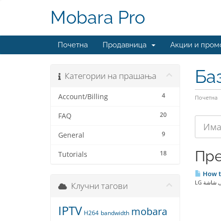
Mobara Pro
Почетна
Продавница
Акции и пром
Ба
Категории на прашања
4
Account/Billing
Почетна
20
FAQ
9
General
Пре
18
Tutorials
How to
Клучни тагови
IPTV
mobara
H264
bandwidth