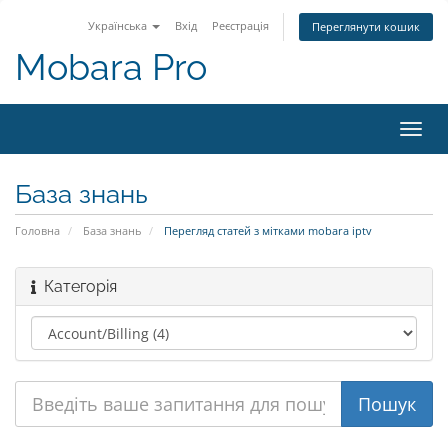
Українська
Вхід
Реєстрація
Переглянути кошик
Mobara Pro
Пере
наві
База знань
Головна
База знань
Перегляд статей з мітками mobara iptv
Категорія